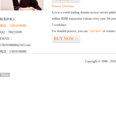
Process Overview:
4.cn is a world leading domain escrow service plat
million RMB transaction volume every year. We promi
联系所有人
5 workdays.
微信：15810106080
For detailed process, you can
“visit here”
or contact
QQ：780231698
BUY NOW
EMAIL：
>>
15810106080@163.com
电话：15810106080
Copyright © 1998 - 2016
51La