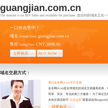
guangjian.com.cn
The domain is on BIN Sales and available for purchase. 您访问的
一口价出售中！
域名
guangjian.com.cn
Domain Name:
售价
CNY 3888.00
Listing Price:
立即购买
BUY NOW
>>
>>
域名交易方式：
通过金名网(4.cn) 中介交易
金名网(4.cn)是全球领先的域名交易服务机
简单、安全、专业的第三方服务！ 为了保证交
具体交易流程可
“点击这里”
查看或咨询support@
我要购买
>>